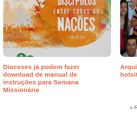
Dioceses já podem fazer
Arqui
download de manual de
hotsi
instruções para Semana
Missionária
« 