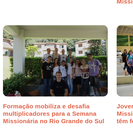
Missi
Formação mobiliza e desafia
Jove
multiplicadores para a Semana
Missi
Missionária no Rio Grande do Sul
têm 