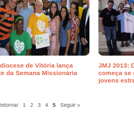
diocese de Vitória lança
JMJ 2013: 
te da Semana Missionária
começa se o
jovens estr
Retornar
1
2
3
4
5
Seguir »