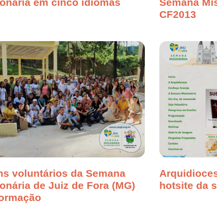
onária em cinco idiomas
Semana Mis
CF2013
ns voluntários da Semana
Arquidioces
onária de Juiz de Fora (MG)
hotsite da 
formação