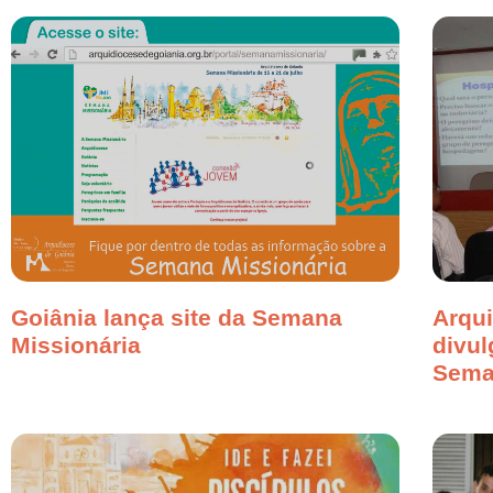
Goiânia lança site da Semana
Arqui
Missionária
divu
Sema