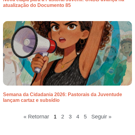
atualização do Documento 85
Semana da Cidadania 2026: Pastorais da Juventude
lançam cartaz e subsídio
« Retornar
1
2
3
4
5
Seguir »