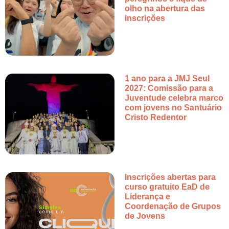
olho na abertura das
inscrições
1 ano para a JMJ Seul
2027: Comissão para a
Juventude celebra marco
com jovens no Santuário
Cristo Redentor
Inscrições abertas para
curso gratuito EaD de
Liderança e
Coordenação de Grupos
de Jovens