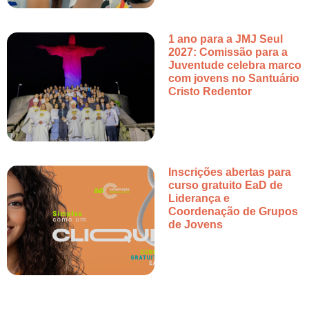
1 ano para a JMJ Seul
2027: Comissão para a
Juventude celebra marco
com jovens no Santuário
Cristo Redentor
Inscrições abertas para
curso gratuito EaD de
Liderança e
Coordenação de Grupos
de Jovens