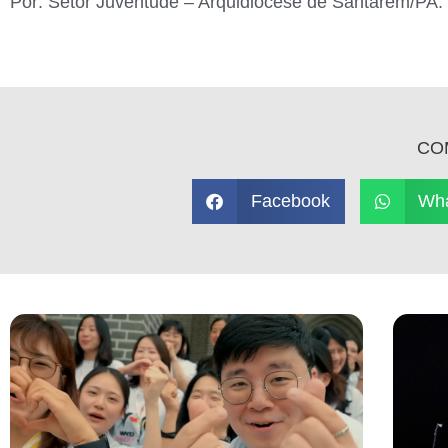
Por: Setor Juventude – Arquidiocese de Santarém/PA.
CO
Facebook
Wh