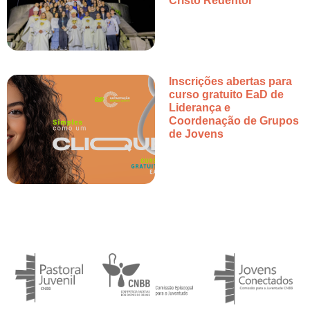
Cristo Redentor
Inscrições abertas para
curso gratuito EaD de
Liderança e
Coordenação de Grupos
de Jovens