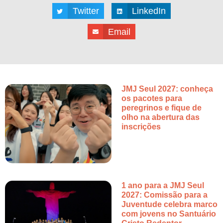
Twitter
LinkedIn
Email
JMJ Seul 2027: conheça
os pacotes para
peregrinos e fique de
olho na abertura das
inscrições
1 ano para a JMJ Seul
2027: Comissão para a
Juventude celebra marco
com jovens no Santuário