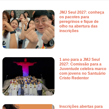
JMJ Seul 2027: conheça
os pacotes para
peregrinos e fique de
olho na abertura das
inscrições
1 ano para a JMJ Seul
2027: Comissão para a
Juventude celebra marco
com jovens no Santuário
Cristo Redentor
Inscrições abertas para