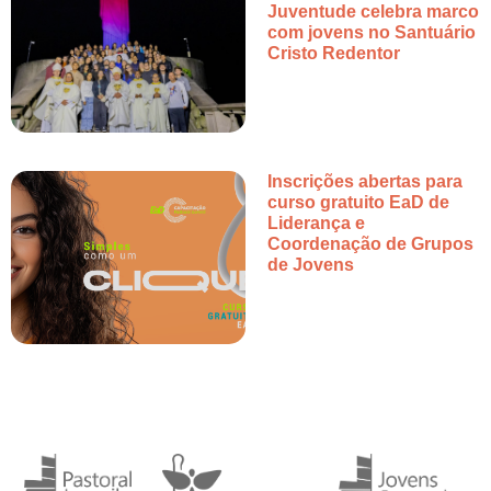
Juventude celebra marco
com jovens no Santuário
Cristo Redentor
Inscrições abertas para
curso gratuito EaD de
Liderança e
Coordenação de Grupos
de Jovens