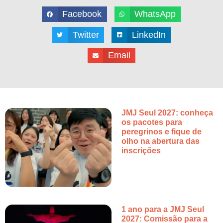
Facebook
WhatsApp
Twitter
LinkedIn
Email
JMJ Seul 2027: conheça
os pacotes para
peregrinos e fique de
olho na abertura das
inscrições
1 ano para a JMJ Seul
2027: Comissão para a