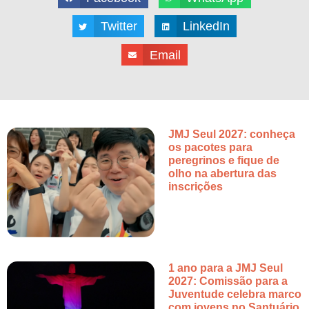
Twitter
LinkedIn
Email
JMJ Seul 2027: conheça
os pacotes para
peregrinos e fique de
olho na abertura das
inscrições
1 ano para a JMJ Seul
2027: Comissão para a
Juventude celebra marco
com jovens no Santuário