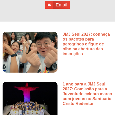
Email
JMJ Seul 2027: conheça
os pacotes para
peregrinos e fique de
olho na abertura das
inscrições
1 ano para a JMJ Seul
2027: Comissão para a
Juventude celebra marco
com jovens no Santuário
Cristo Redentor