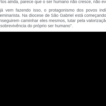
tos ainda, parece que o ser humano não cresce, não ev
o já vem fazendo isso, o protagonismo dos povos in
seminarista. Na diocese de São Gabriel está começando 
nseguirem caminhar eles mesmos, lutar pela valorização
a sobrevivência do próprio ser humano”.