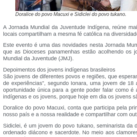
Doralice do povo Macuxi e Sidiclei do povo tukano.
A Jornada Mundial da Juventude Indígena, reúne mais
locais compartilham a mesma fé católica na diversidade
Este evento é uma das novidades nesta Jornada Mundia
que as Dioceses panamenhas estão acolhendo os jo
Mundial da Juventude (JMJ).
Depoimentos dos jovens indígenas brasileiros
São jovens de diferentes povos e regiões, que espera
de experiências”, segundo Ionara, uma jovem de 18
oportunidade única para a gente poder falar como é
indígenas e os jovens, porque hoje em dia os jovens s
Doralice do povo Macuxi
, conta que participa pela p
nosso país e a nossa realidade e compartilhar com outr
Sidiclei, é um jovem do povo tukano
, seminarista da
ordenado diácono e sacerdote. No meio aos clamores 