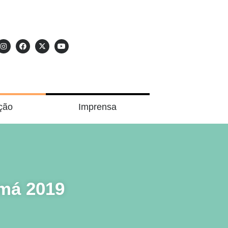
ção
Imprensa
amá 2019