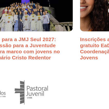
 para a JMJ Seul 2027:
Inscrições 
ssão para a Juventude
gratuito Ea
bra marco com jovens no
Coordenaçã
ário Cristo Redentor
Jovens