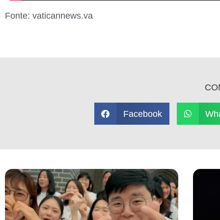
Fonte: vaticannews.va
CO
Facebook
Wh