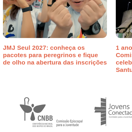
JMJ Seul 2027: conheça os
1 ano
pacotes para peregrinos e fique
Comi
de olho na abertura das inscrições
cele
Santu