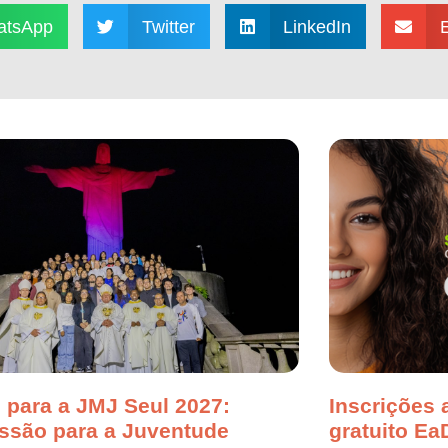
atsApp
Twitter
LinkedIn
 para a JMJ Seul 2027:
Inscrições 
ssão para a Juventude
gratuito Ea