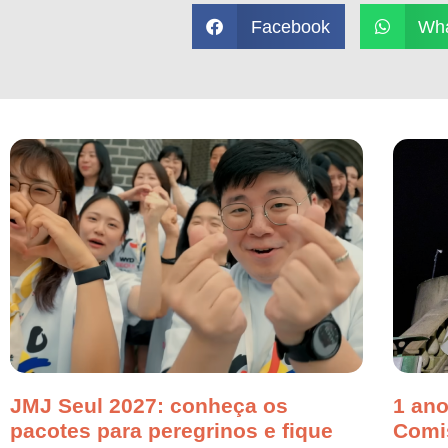
Facebook
Wh
JMJ Seul 2027: conheça os
1 ano
pacotes para peregrinos e fique
Comi