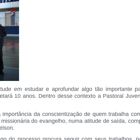
ude em estudar e aprofundar algo tão importante par
ará 10 anos. Dentro desse contexto a Pastoral Juven
 a importância da conscientização de quem trabalha c
ção missionária do evangelho, numa atitude de saída, c
elson.
go do processo procura seguir com seus trabalhos, pa