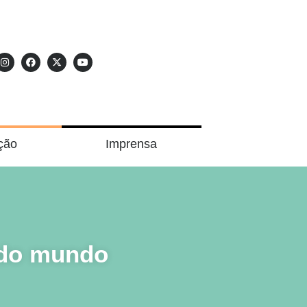
ção
Imprensa
 do mundo