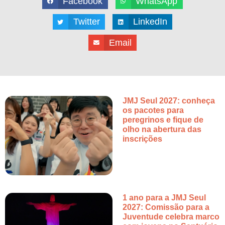
Facebook
WhatsApp
Twitter
LinkedIn
Email
JMJ Seul 2027: conheça
os pacotes para
peregrinos e fique de
olho na abertura das
inscrições
1 ano para a JMJ Seul
2027: Comissão para a
Juventude celebra marco