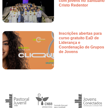
com jovens no Santuário
Cristo Redentor
Inscrições abertas para
curso gratuito EaD de
Liderança e
Coordenação de Grupos
de Jovens