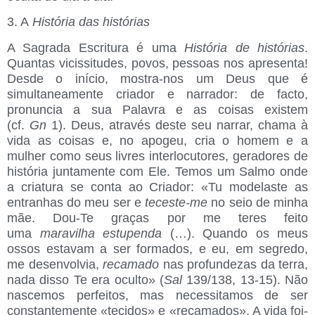
3. A
História das histórias
A Sagrada Escritura é uma
História de histórias
.
Quantas vicissitudes, povos, pessoas nos apresenta!
Desde o início, mostra-nos um Deus que é
simultaneamente criador e narrador: de facto,
pronuncia a sua Palavra e as coisas existem
(cf.
Gn
1). Deus, através deste seu narrar, chama à
vida as coisas e, no apogeu, cria o homem e a
mulher como seus livres interlocutores, geradores de
história juntamente com Ele. Temos um Salmo onde
a criatura se conta ao Criador: «Tu modelaste as
entranhas do meu ser e
teceste-me
no seio de minha
mãe. Dou-Te graças por me teres feito
uma
maravilha estupenda
(…). Quando os meus
ossos estavam a ser formados, e eu, em segredo,
me desenvolvia,
recamado
nas profundezas da terra,
nada disso Te era oculto» (
Sal
139/138, 13-15). Não
nascemos perfeitos, mas necessitamos de ser
constantemente «tecidos» e «recamados». A vida foi-