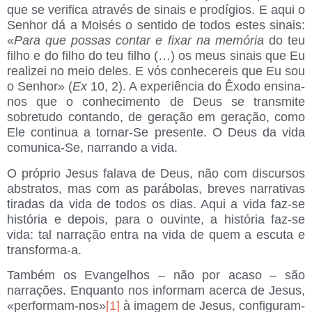
que se verifica através de sinais e prodígios. E aqui o
Senhor dá a Moisés o sentido de todos estes sinais:
«
Para que possas contar e fixar na memória
do teu
filho e do filho do teu filho (…) os meus sinais que Eu
realizei no meio deles. E vós conhecereis que Eu sou
o Senhor» (
Ex
10, 2). A experiência do Êxodo ensina-
nos que o conhecimento de Deus se transmite
sobretudo contando, de geração em geração, como
Ele continua a tornar-Se presente. O Deus da vida
comunica-Se, narrando a vida.
O próprio Jesus falava de Deus, não com discursos
abstratos, mas com as parábolas, breves narrativas
tiradas da vida de todos os dias. Aqui a vida faz-se
história e depois, para o ouvinte, a história faz-se
vida: tal narração entra na vida de quem a escuta e
transforma-a.
Também os Evangelhos – não por acaso – são
narrações. Enquanto nos informam acerca de Jesus,
«performam-nos»
[1]
à imagem de Jesus, configuram-