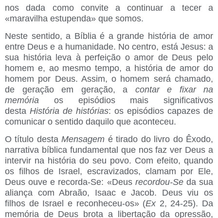
nos dada como convite a continuar a tecer a
«maravilha estupenda» que somos.
Neste sentido, a Bíblia é a grande história de amor
entre Deus e a humanidade. No centro, está Jesus: a
sua história leva à perfeição o amor de Deus pelo
homem e, ao mesmo tempo, a história de amor do
homem por Deus. Assim, o homem será chamado,
de geração em geração, a
contar e fixar na
memória
os episódios mais significativos
desta
História de histórias
: os episódios capazes de
comunicar o sentido daquilo que aconteceu.
O título desta
Mensagem
é tirado do livro do Êxodo,
narrativa bíblica fundamental que nos faz ver Deus a
intervir na história do seu povo. Com efeito, quando
os filhos de Israel, escravizados, clamam por Ele,
Deus ouve e recorda-Se: «Deus
recordou-Se
da sua
aliança com Abraão, Isaac e Jacob. Deus viu os
filhos de Israel e reconheceu-os» (
Ex
2, 24-25). Da
memória de Deus brota a libertação da opressão,