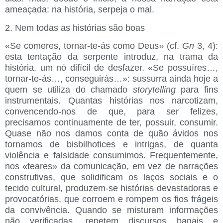
ameaçada: na história, serpeja o mal.
2. Nem todas as histórias são boas
«Se comeres, tornar-te-ás como Deus» (cf.
Gn
3, 4):
esta tentação da serpente introduz, na trama da
história, um nó difícil de desfazer. «Se possuíres…,
tornar-te-ás…, conseguirás…»: sussurra ainda hoje a
quem se utiliza do chamado
storytelling
para fins
instrumentais. Quantas histórias nos narcotizam,
convencendo-nos de que, para ser felizes,
precisamos continuamente de ter, possuir, consumir.
Quase não nos damos conta de quão ávidos nos
tornamos de bisbilhotices e intrigas, de quanta
violência e falsidade consumimos. Frequentemente,
nos «teares» da comunicação, em vez de narrações
construtivas, que solidificam os laços sociais e o
tecido cultural, produzem-se histórias devastadoras e
provocatórias, que corroem e rompem os fios frágeis
da convivência. Quando se misturam informações
não verificadas, repetem discursos banais e