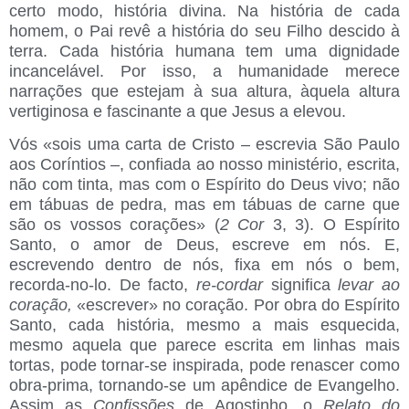
certo modo, história divina. Na história de cada
homem, o Pai revê a história do seu Filho descido à
terra. Cada história humana tem uma dignidade
incancelável. Por isso, a humanidade merece
narrações que estejam à sua altura, àquela altura
vertiginosa e fascinante a que Jesus a elevou.
Vós «sois uma carta de Cristo – escrevia São Paulo
aos Coríntios –, confiada ao nosso ministério, escrita,
não com tinta, mas com o Espírito do Deus vivo; não
em tábuas de pedra, mas em tábuas de carne que
são os vossos corações» (
2 Cor
3, 3). O Espírito
Santo, o amor de Deus, escreve em nós. E,
escrevendo dentro de nós, fixa em nós o bem,
recorda-no-lo. De facto,
re-cordar
significa
levar ao
coração,
«escrever» no coração. Por obra do Espírito
Santo, cada história, mesmo a mais esquecida,
mesmo aquela que parece escrita em linhas mais
tortas, pode tornar-se inspirada, pode renascer como
obra-prima, tornando-se um apêndice de Evangelho.
Assim as
Confissões
de Agostinho, o
Relato do