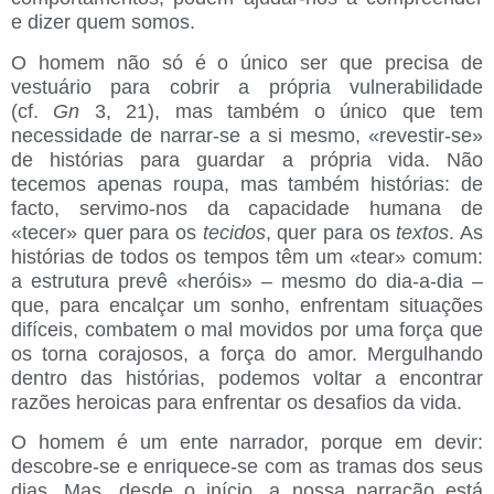
e dizer quem somos.
O homem não só é o único ser que precisa de
vestuário para cobrir a própria vulnerabilidade
(cf.
Gn
3, 21), mas também o único que tem
necessidade de narrar-se a si mesmo, «revestir-se»
de histórias para guardar a própria vida. Não
tecemos apenas roupa, mas também histórias: de
facto, servimo-nos da capacidade humana de
«tecer» quer para os
tecidos
, quer para os
textos
. As
histórias de todos os tempos têm um «tear» comum:
a estrutura prevê «heróis» – mesmo do dia-a-dia –
que, para encalçar um sonho, enfrentam situações
difíceis, combatem o mal movidos por uma força que
os torna corajosos, a força do amor. Mergulhando
dentro das histórias, podemos voltar a encontrar
razões heroicas para enfrentar os desafios da vida.
O homem é um ente narrador, porque em devir:
descobre-se e enriquece-se com as tramas dos seus
dias. Mas, desde o início, a nossa narração está