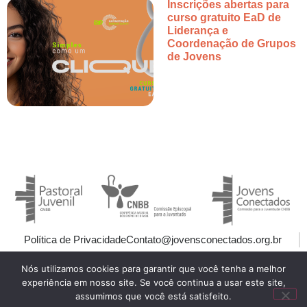
Inscrições abertas para
curso gratuito EaD de
Liderança e
Coordenação de Grupos
de Jovens
Política de Privacidade
Contato@jovensconectados.org.br
Nós utilizamos cookies para garantir que você tenha a melhor
experiência em nosso site. Se você continua a usar este site,
assumimos que você está satisfeito.