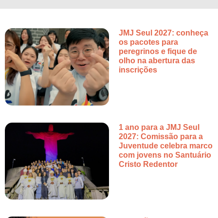
JMJ Seul 2027: conheça
os pacotes para
peregrinos e fique de
olho na abertura das
inscrições
1 ano para a JMJ Seul
2027: Comissão para a
Juventude celebra marco
com jovens no Santuário
Cristo Redentor