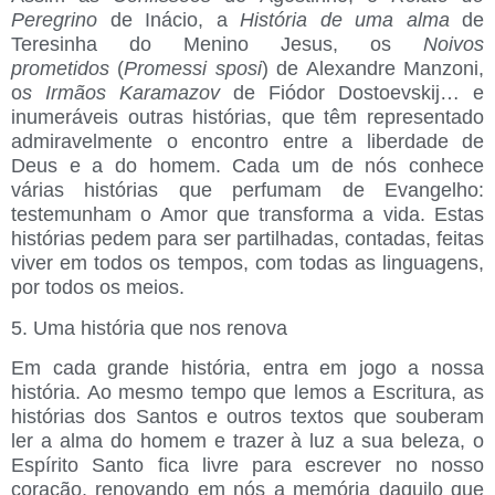
Peregrino
de Inácio, a
História de uma alma
de
Teresinha do Menino Jesus, os
Noivos
prometidos
(
Promessi sposi
) de Alexandre Manzoni,
o
s Irmãos Karamazov
de Fiódor Dostoevskij… e
inumeráveis outras histórias, que têm representado
admiravelmente o encontro entre a liberdade de
Deus e a do homem. Cada um de nós conhece
várias histórias que perfumam de Evangelho:
testemunham o Amor que transforma a vida. Estas
histórias pedem para ser partilhadas, contadas, feitas
viver em todos os tempos, com todas as linguagens,
por todos os meios.
5. Uma história que nos renova
Em cada grande história, entra em jogo a nossa
história. Ao mesmo tempo que lemos a Escritura, as
histórias dos Santos e outros textos que souberam
ler a alma do homem e trazer à luz a sua beleza, o
Espírito Santo fica livre para escrever no nosso
coração, renovando em nós a memória daquilo que