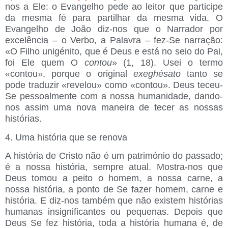
nos a Ele: o Evangelho pede ao leitor que participe
da mesma fé para partilhar da mesma vida. O
Evangelho de João diz-nos que o Narrador por
excelência – o Verbo, a Palavra – fez-Se narração:
«O Filho unigénito, que é Deus e está no seio do Pai,
foi Ele quem O
contou
» (1, 18). Usei o termo
«contou», porque o original
exeghésato
tanto se
pode traduzir «revelou» como «contou». Deus teceu-
Se pessoalmente com a nossa humanidade, dando-
nos assim uma nova maneira de tecer as nossas
histórias.
4. Uma história que se renova
A história de Cristo não é um património do passado;
é a nossa história, sempre atual. Mostra-nos que
Deus tomou a peito o homem, a nossa carne, a
nossa história, a ponto de Se fazer homem, carne e
história. E diz-nos também que não existem histórias
humanas insignificantes ou pequenas. Depois que
Deus Se fez história, toda a história humana é, de