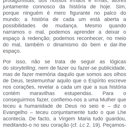
protagonistas, dos nossos irmãos e irmãs, atores
juntamente connosco da história de hoje. Sim,
porque ninguém é mero figurante no palco do
mundo; a história de cada um está aberta a
possibilidades de mudança. Mesmo quando
narramos o mal, podemos aprender a deixar o
espaço à redenção; podemos reconhecer, no meio
do mal, também o dinamismo do bem e dar-lhe
espaço.
Por isso, não se trata de seguir as lógicas
do
storytelling
, nem de fazer ou fazer-se publicidade,
mas de fazer memória daquilo que somos aos olhos
de Deus, testemunhar aquilo que o Espírito escreve
nos corações, revelar a cada um que a sua história
contém maravilhas estupendas. Para o
conseguirmos fazer, confiemo-nos a uma Mulher que
teceu a humanidade de Deus no seio e – diz o
Evangelho – teceu conjuntamente tudo o que Lhe
acontecia. De facto, a Virgem Maria tudo guardou,
meditando-o no seu coração (cf.
Lc
2, 19). Peçamos-