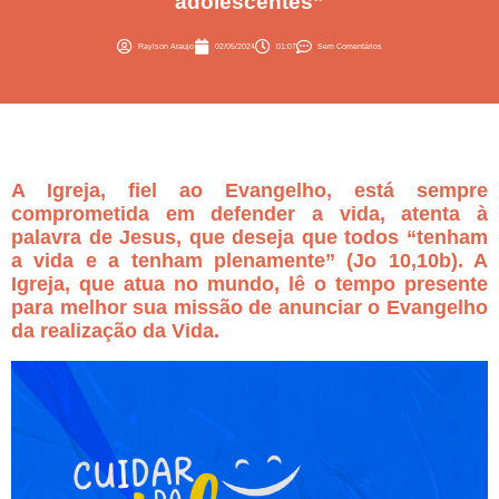
adolescentes”
Raylson Araujo
02/05/2024
01:07
Sem Comentários
A Igreja, fiel ao Evangelho, está sempre
comprometida em defender a vida, atenta à
palavra de Jesus, que deseja que todos “tenham
a vida e a tenham plenamente” (Jo 10,10b). A
Igreja, que atua no mundo, lê o tempo presente
para melhor sua missão de anunciar o Evangelho
da realização da Vida.