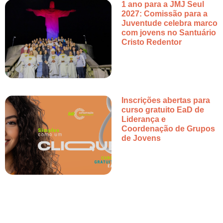
1 ano para a JMJ Seul
2027: Comissão para a
Juventude celebra marco
com jovens no Santuário
Cristo Redentor
Inscrições abertas para
curso gratuito EaD de
Liderança e
Coordenação de Grupos
de Jovens