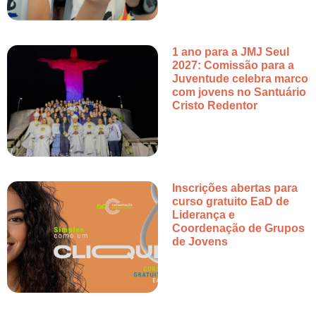
1 ano para a JMJ Seul
2027: Comissão para a
Juventude celebra marco
com jovens no Santuário
Cristo Redentor
Inscrições abertas para
curso gratuito EaD de
Liderança e
Coordenação de Grupos
de Jovens