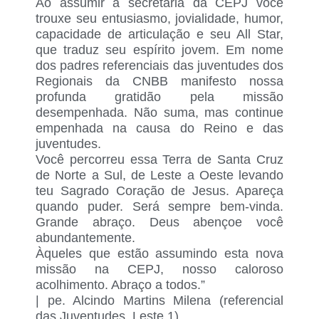
Ao assumir a secretaria da CEPJ você
trouxe seu entusiasmo, jovialidade, humor,
capacidade de articulação e seu All Star,
que traduz seu espírito jovem. Em nome
dos padres referenciais das juventudes dos
Regionais da CNBB manifesto nossa
profunda gratidão pela missão
desempenhada. Não suma, mas continue
empenhada na causa do Reino e das
juventudes.
Você percorreu essa Terra de Santa Cruz
de Norte a Sul, de Leste a Oeste levando
teu Sagrado Coração de Jesus. Apareça
quando puder. Será sempre bem-vinda.
Grande abraço. Deus abençoe você
abundantemente.
Àqueles que estão assumindo esta nova
missão na CEPJ, nosso caloroso
acolhimento. Abraço a todos.”
|
pe. Alcindo Martins Milena
(referencial
das Juventudes, Leste 1)