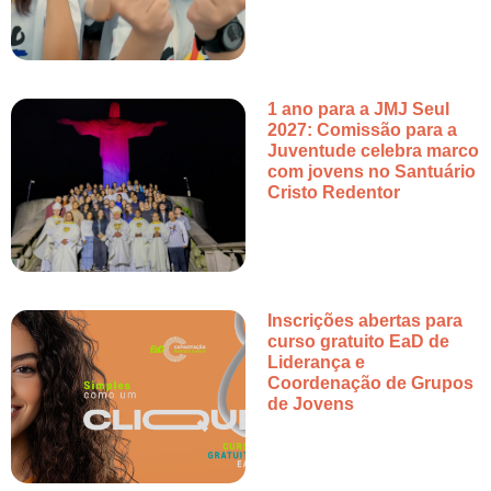
1 ano para a JMJ Seul
2027: Comissão para a
Juventude celebra marco
com jovens no Santuário
Cristo Redentor
Inscrições abertas para
curso gratuito EaD de
Liderança e
Coordenação de Grupos
de Jovens