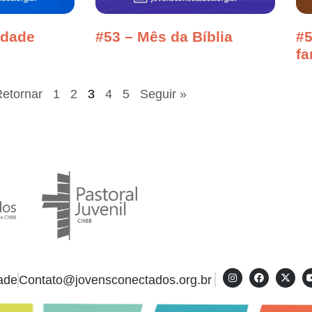
edade
#53 – Mês da Bíblia
#5
fa
Retornar
1
2
3
4
5
Seguir »
dade
Contato@jovensconectados.org.br