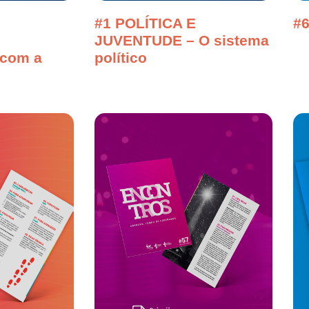
#1 POLÍTICA E
#6
JUVENTUDE – O sistema
com a
político