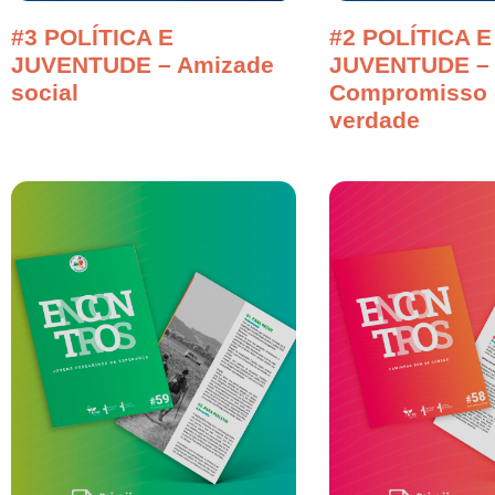
#3 POLÍTICA E
#2 POLÍTICA E
JUVENTUDE – Amizade
JUVENTUDE –
social
Compromisso 
verdade